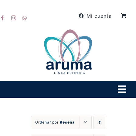
Skip
to
Mi cuenta
content
Tog
Navi
Inicio
Ordenar por
Reseña
Productos