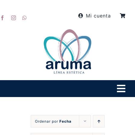
Skip
to
Mi cuenta
content
Tog
Navi
Inicio
Ordenar por
Fecha
Productos