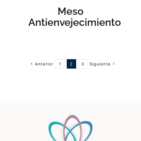
Meso
Antienvejecimiento
Anterior
1
2
3
Siguiente