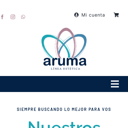
Skip
to
Mi cuenta
content
Tog
Navi
Inicio
SIEMPRE BUSCANDO LO MEJOR PARA VOS
Productos
Nuestros