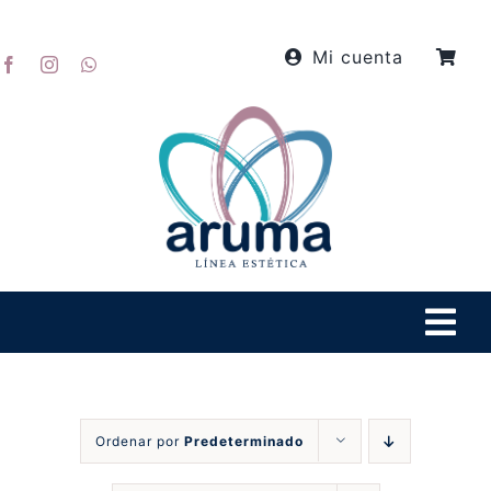
Skip
to
Mi cuenta
content
Tog
Navi
Inicio
Ordenar por
Predeterminado
Productos